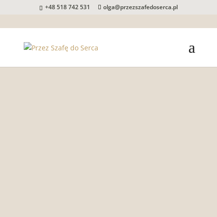
+48 518 742 531
olga@przezszafedoserca.pl
Moja misja to wspieranie
Kobiet w odnajdywaniu
ich Mocy
poprzez